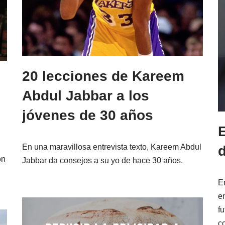
20 lecciones de Kareem
Abdul Jabbar a los
jóvenes de 30 años
E
En una maravillosa entrevista texto, Kareem Abdul
d
on
Jabbar da consejos a su yo de hace 30 años.
E
e
f
c