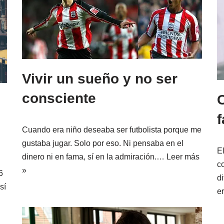
Vivir un sueño y no ser
consciente
C
f
Cuando era niño deseaba ser futbolista porque me
gustaba jugar. Solo por eso. Ni pensaba en el
E
dinero ni en fama, sí en la admiración.…
Leer más
co
»
6
di
sí
e