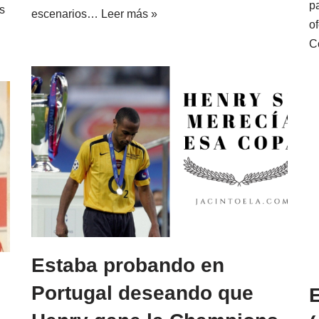
p
s
escenarios…
Leer más »
of
C
Estaba probando en
Portugal deseando que
E