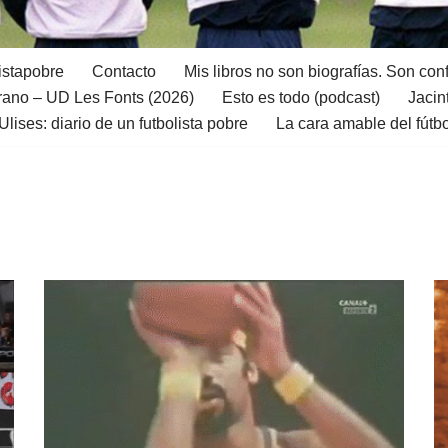
istapobre
Contacto
Mis libros no son biografías. Son con
ano – UD Les Fonts (2026)
Esto es todo (podcast)
Jacin
Ulises: diario de un futbolista pobre
La cara amable del fútb