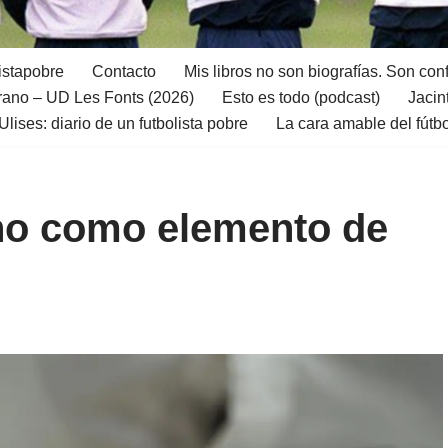
istapobre
Contacto
Mis libros no son biografías. Son con
ano – UD Les Fonts (2026)
Esto es todo (podcast)
Jacin
Ulises: diario de un futbolista pobre
La cara amable del fútb
ano como elemento de