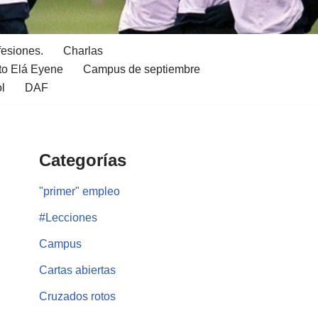
fesiones.
Charlas
to Elá Eyene
Campus de septiembre
ol
DAF
Categorías
"primer" empleo
#Lecciones
Campus
Cartas abiertas
Cruzados rotos