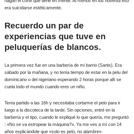
hagan el corte que tiene en mente. Al menos en los noventa eso
era suicidarse estéticamente.
Recuerdo un par de
experiencias que tuve en
peluquerías de blancos
.
La primera vez fue en una barbería de mi barrio (Sants). Era
sábado por la mañana, y no tenía tiempo de estar en la pelu del
dominicano o del nigeriano esperando 2 horas porque allí se
cuela todo el mundo cuando eres un niño.
Tenía partido a las 16h y necesitaba cortarme el pelo para ir
luego a la discoteca de la tarde. Sin opciones, entré en la
barbería y el tipo, cuando le expliqué lo que quería, me preguntó
: «No se va estropear la máquina?». Ya me ves a mí con 14
años explicándole que «solo es pelo, no alambre».