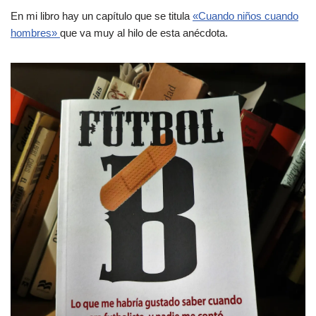
En mi libro hay un capítulo que se titula
«Cuando niños cuando
hombres»
que va muy al hilo de esta anécdota.