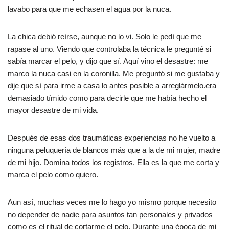
lavabo para que me echasen el agua por la nuca.
La chica debió reírse, aunque no lo vi. Solo le pedí que me
rapase al uno. Viendo que controlaba la técnica le pregunté si
sabía marcar el pelo, y dijo que sí. Aquí vino el desastre: me
marco la nuca casi en la coronilla. Me preguntó si me gustaba y
dije que sí para irme a casa lo antes posible a arreglármelo.era
demasiado tímido como para decirle que me había hecho el
mayor desastre de mi vida.
Después de esas dos traumáticas experiencias no he vuelto a
ninguna peluquería de blancos más que a la de mi mujer, madre
de mi hijo. Domina todos los registros. Ella es la que me corta y
marca el pelo como quiero.
Aun así, muchas veces me lo hago yo mismo porque necesito
no depender de nadie para asuntos tan personales y privados
como es el ritual de cortarme el pelo. Durante una época de mi