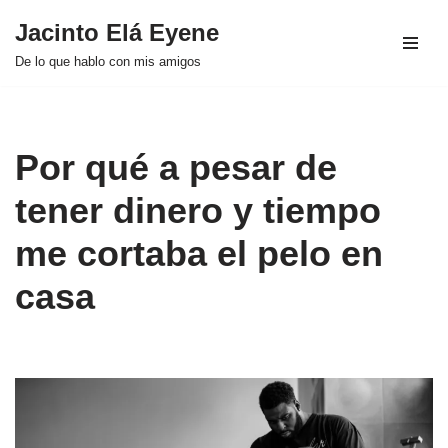
Jacinto Elá Eyene
Saltar
De lo que hablo con mis amigos
al
contenido
Por qué a pesar de
tener dinero y tiempo
me cortaba el pelo en
casa