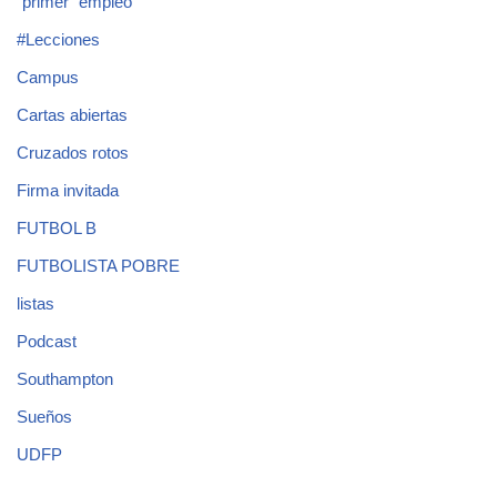
"primer" empleo
#Lecciones
Campus
Cartas abiertas
Cruzados rotos
Firma invitada
FUTBOL B
FUTBOLISTA POBRE
listas
Podcast
Southampton
Sueños
UDFP