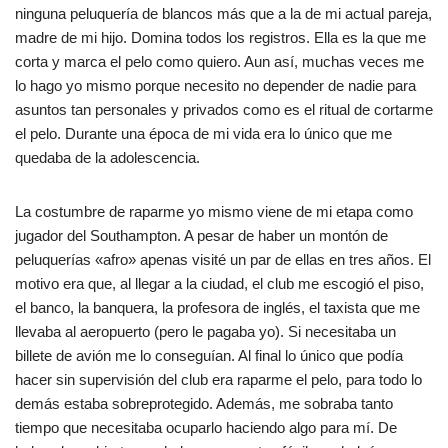
ninguna peluquería de blancos más que a la de mi actual pareja,
madre de mi hijo. Domina todos los registros. Ella es la que me
corta y marca el pelo como quiero. Aun así, muchas veces me
lo hago yo mismo porque necesito no depender de nadie para
asuntos tan personales y privados como es el ritual de cortarme
el pelo. Durante una época de mi vida era lo único que me
quedaba de la adolescencia.
La costumbre de raparme yo mismo viene de mi etapa como
jugador del Southampton. A pesar de haber un montón de
peluquerías «afro» apenas visité un par de ellas en tres años. El
motivo era que, al llegar a la ciudad, el club me escogió el piso,
el banco, la banquera, la profesora de inglés, el taxista que me
llevaba al aeropuerto (pero le pagaba yo). Si necesitaba un
billete de avión me lo conseguían. Al final lo único que podía
hacer sin supervisión del club era raparme el pelo, para todo lo
demás estaba sobreprotegido. Además, me sobraba tanto
tiempo que necesitaba ocuparlo haciendo algo para mí. De