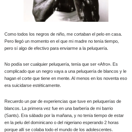
Como todos los negros de niño, me cortaban el pelo en casa.
Pero llegó un momento en el que mi madre no tenía tiempo,
pero sí algo de efectivo para enviarme a la peluquería.
No podía ser cualquier peluquería, tenía que ser «Afro». Es
complicado que un negro vaya a una peluquería de blancos y le
hagan el corte que tiene en mente. Al menos en los noventa eso
era suicidarse estéticamente.
Recuerdo un par de experiencias que tuve en peluquerías de
blancos. La primera vez fue en una barbería de mi barrio
(Sants). Era sábado por la mañana, y no tenía tiempo de estar
en la pelu del dominicano o del nigeriano esperando 2 horas
porque allí se colaba todo el mundo de los adolescentes.