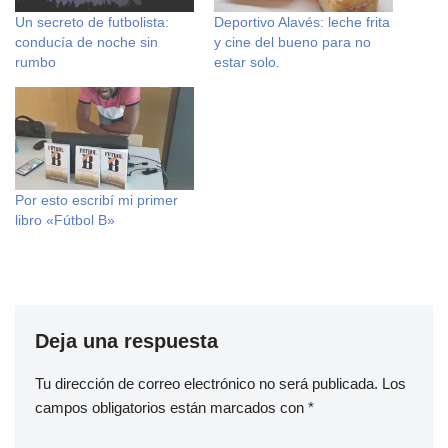
Un secreto de futbolista:
Deportivo Alavés: leche frita
conducía de noche sin
y cine del bueno para no
rumbo
estar solo.
Por esto escribí mi primer
libro «Fútbol B»
Deja una respuesta
Tu dirección de correo electrónico no será publicada.
Los
campos obligatorios están marcados con
*