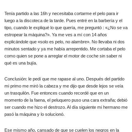
Tenía partido a las 16h y necesitaba cortarme el pelo para ir
luego a la discoteca de la tarde. Pues entré en la barbería y el
tipo, cuando le expliqué lo que quería, me preguntó : «¿No se va
estropear la máquina?». Ya me ves a mí con 14 años
explicándole que «solo es pelo, no alambre». No llevaba ni dos
minutos sentado y ya me había arrepentido. Me cortaba el pelo
como quien se pone a arreglar el motor de coche sin saber ni
qué es una bujía.
Conclusión: le pedí que me rapase al uno. Después del partido
mi primo me miró la cabeza y me dijo que desde lejos se veía
un trasquilón. Fue entonces cuando recordé que en un
momento de la faena, el peluquero puso una cara extraña; debió
ser cuando me hizo el destrozo. Al día siguiente mi hermano me
pasó la máquina y lo solucionó.
Ese mismo año, cansado de que se cuelen los negros en la