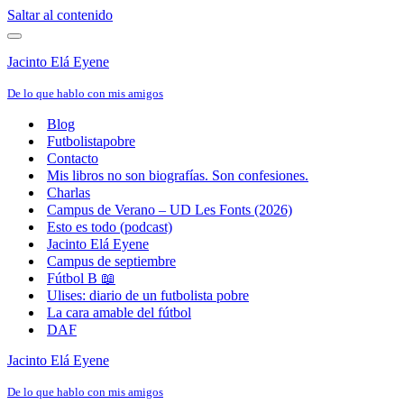
Saltar al contenido
Menú
de
Jacinto Elá Eyene
navegación
De lo que hablo con mis amigos
Blog
Futbolistapobre
Contacto
Mis libros no son biografías. Son confesiones.
Charlas
Campus de Verano – UD Les Fonts (2026)
Esto es todo (podcast)
Jacinto Elá Eyene
Campus de septiembre
Fútbol B 📖
Ulises: diario de un futbolista pobre
La cara amable del fútbol
DAF
Jacinto Elá Eyene
De lo que hablo con mis amigos