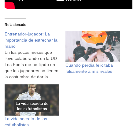
Relacionado
Entrenador-jugador: La
importancia de estrechar la
mano
En los pocos meses que
llevo colaborando en la UD
Les Fonts me he fijado en
Cuando perdía felicitaba
que los jugadores no tienen
falsamente a mis rivales
la costumbre de dar la
mano al entrenador. En las
canteras de clubes
profesionales es
prácticamente obligatorio, y
creo que debería serlo en
todos los equipos. No es
La vida secreta de los
lo…
exfutbolistas