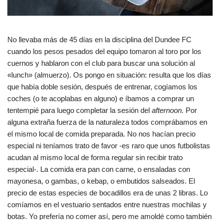
No llevaba más de 45 días en la disciplina del Dundee FC
cuando los pesos pesados del equipo tomaron al toro por los
cuernos y hablaron con el club para buscar una solución al
«lunch» (almuerzo). Os pongo en situación: resulta que los días
que había doble sesión, después de entrenar, cogíamos los
coches (o te acoplabas en alguno) e íbamos a comprar un
tentempié para luego completar la sesión del
afternoon.
Por
alguna extraña fuerza de la naturaleza todos comprábamos en
el mismo local de comida preparada. No nos hacían precio
especial ni teníamos trato de favor -es raro que unos futbolistas
acudan al mismo local de forma regular sin recibir trato
especial-. La comida era pan con carne, o ensaladas con
mayonesa, o gambas, o kebap, o embutidos salseados. El
precio de estas especies de bocadillos era de unas 2 libras. Lo
comíamos en el vestuario sentados entre nuestras mochilas y
botas. Yo prefería no comer así, pero me amoldé como también