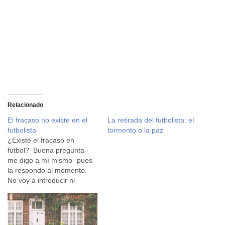
Relacionado
El fracaso no existe en el
La retirada del futbolista: el
futbolista
tormento o la paz
¿Existe el fracaso en
fútbol? Buena pregunta -
me digo a mí mismo- pues
la respondo al momento.
No voy a introducir ni
un ápice de intriga: No
existe el fracaso. Porque
no sabría yo decir qué
situación se podría