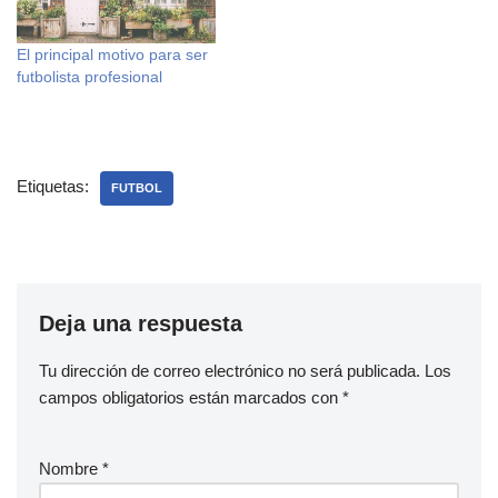
denominar fracaso en
fútbol. ¿Fallar un penalti?
El principal motivo para ser
¿Ser mal jugador? ¿No
futbolista profesional
llegar a Primera…
Etiquetas:
FUTBOL
Deja una respuesta
Tu dirección de correo electrónico no será publicada.
Los
campos obligatorios están marcados con
*
Nombre
*