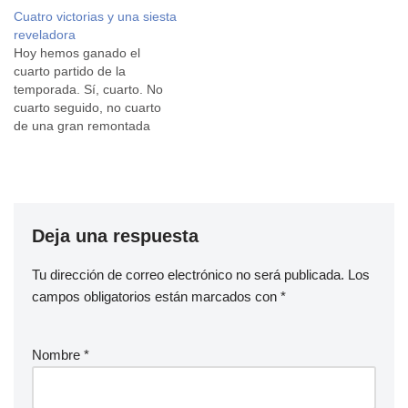
al principio pensé que iba a
Cuatro victorias y una siesta
acabar más cansado que
reveladora
útil, al final me ha pasado lo
Hoy hemos ganado el
contrario: me…
cuarto partido de la
temporada. Sí, cuarto. No
cuarto seguido, no cuarto
de una gran remontada
épica. Cuarto. A secas.
Contra un equipo que,
según la tabla, estaba por
debajo de nosotros, pero
que ya nos había ganado
Deja una respuesta
en su campo. Porque las
matemáticas no juegan,…
Tu dirección de correo electrónico no será publicada.
Los
campos obligatorios están marcados con
*
Nombre
*