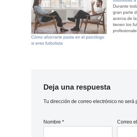
futbolistas 
Durante tod
gran parte d
acerca de la
tienen los fu
profesionale
el día de ma
Cómo ahorrarte pasta en el psicólogo
para el día
si eres futbolista
mundo. Me l
atención cua
fútbol…
Deja una respuesta
Tu dirección de correo electrónico no será 
Nombre
*
Correo e