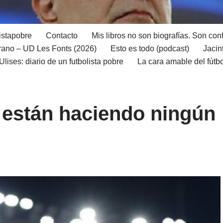
istapobre
Contacto
Mis libros no son biografías. Son con
ano – UD Les Fonts (2026)
Esto es todo (podcast)
Jacin
Ulises: diario de un futbolista pobre
La cara amable del fútb
o están haciendo ningún