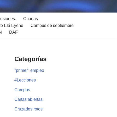
fesiones.
Charlas
to Elá Eyene
Campus de septiembre
ol
DAF
Categorías
"primer" empleo
#Lecciones
Campus
Cartas abiertas
Cruzados rotos