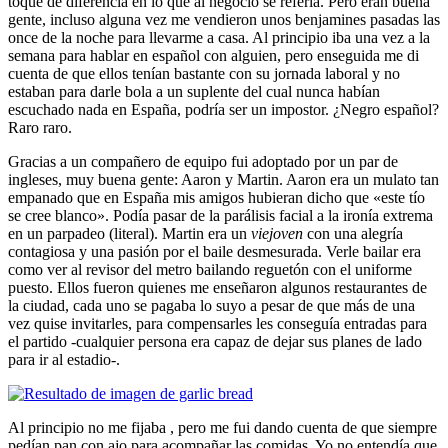
toque de diferencia en lo que al negocio se refería. Pero eran buena
gente, incluso alguna vez me vendieron unos benjamines pasadas las
once de la noche para llevarme a casa. Al principio iba una vez a la
semana para hablar en español con alguien, pero enseguida me di
cuenta de que ellos tenían bastante con su jornada laboral y no
estaban para darle bola a un suplente del cual nunca habían
escuchado nada en España, podría ser un impostor. ¿Negro español?
Raro raro.
Gracias a un compañero de equipo fui adoptado por un par de
ingleses, muy buena gente: Aaron y Martin. Aaron era un mulato tan
empanado que en España mis amigos hubieran dicho que «este tío
se cree blanco». Podía pasar de la parálisis facial a la ironía extrema
en un parpadeo (literal). Martin era un
viejoven
con una alegría
contagiosa y una pasión por el baile desmesurada. Verle bailar era
como ver al revisor del metro bailando reguetón con el uniforme
puesto. Ellos fueron quienes me enseñaron algunos restaurantes de
la ciudad, cada uno se pagaba lo suyo a pesar de que más de una
vez quise invitarles, para compensarles les conseguía entradas para
el partido -cualquier persona era capaz de dejar sus planes de lado
para ir al estadio-.
Al principio no me fijaba , pero me fui dando cuenta de que siempre
pedían pan con ajo para acompañar las comidas. Yo no entendía que