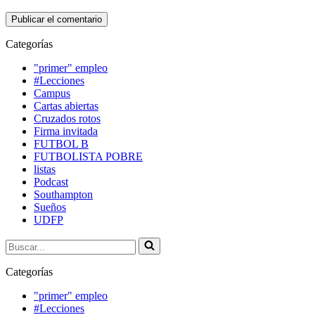
Categorías
"primer" empleo
#Lecciones
Campus
Cartas abiertas
Cruzados rotos
Firma invitada
FUTBOL B
FUTBOLISTA POBRE
listas
Podcast
Southampton
Sueños
UDFP
Buscar...
Categorías
"primer" empleo
#Lecciones