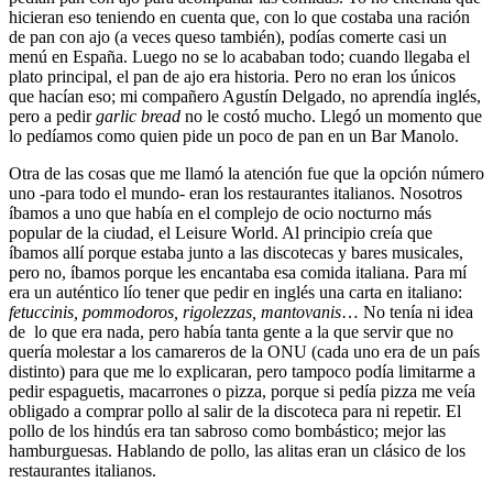
hicieran eso teniendo en cuenta que, con lo que costaba una ración
de pan con ajo (a veces queso también), podías comerte casi un
menú en España. Luego no se lo acababan todo; cuando llegaba el
plato principal, el pan de ajo era historia. Pero no eran los únicos
que hacían eso; mi compañero Agustín Delgado, no aprendía inglés,
pero a pedir
garlic bread
no le costó mucho. Llegó un momento que
lo pedíamos como quien pide un poco de pan en un Bar Manolo.
Otra de las cosas que me llamó la atención fue que la opción número
uno -para todo el mundo- eran los restaurantes italianos. Nosotros
íbamos a uno que había en el complejo de ocio nocturno más
popular de la ciudad, el Leisure World. Al principio creía que
íbamos allí porque estaba junto a las discotecas y bares musicales,
pero no, íbamos porque les encantaba esa comida italiana. Para mí
era un auténtico lío tener que pedir en inglés una carta en italiano:
fetuccinis, pommodoros, rigolezzas, mantovanis
… No tenía ni idea
de lo que era nada, pero había tanta gente a la que servir que no
quería molestar a los camareros de la ONU (cada uno era de un país
distinto) para que me lo explicaran, pero tampoco podía limitarme a
pedir espaguetis, macarrones o pizza, porque si pedía pizza me veía
obligado a comprar pollo al salir de la discoteca para ni repetir. El
pollo de los hindús era tan sabroso como bombástico; mejor las
hamburguesas. Hablando de pollo, las alitas eran un clásico de los
restaurantes italianos.