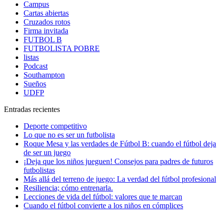
Campus
Cartas abiertas
Cruzados rotos
Firma invitada
FUTBOL B
FUTBOLISTA POBRE
listas
Podcast
Southampton
Sueños
UDFP
Entradas recientes
Deporte competitivo
Lo que no es ser un futbolista
Roque Mesa y las verdades de Fútbol B: cuando el fútbol deja
de ser un juego
¡Deja que los niños jueguen! Consejos para padres de futuros
futbolistas
Más allá del terreno de juego: La verdad del fútbol profesional
Resiliencia; cómo entrenarla.
Lecciones de vida del fútbol: valores que te marcan
Cuando el fútbol convierte a los niños en cómplices