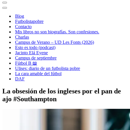
Menú
de
Menú
navegación
de
Blog
navegación
Futbolistapobre
Contacto
Mis libros no son biografías. Son confesiones.
Charlas
Campus de Verano – UD Les Fonts (2026)
Esto es todo (podcast)
Jacinto Elá Eyene
Campus de septiembre
Fútbol B 📖
Ulises: diario de un futbolista pobre
La cara amable del fútbol
DAF
La obsesión de los ingleses por el pan de
ajo #Southampton