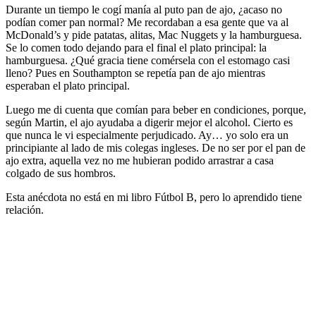
Durante un tiempo le cogí manía al puto pan de ajo, ¿acaso no
podían comer pan normal? Me recordaban a esa gente que va al
McDonald’s y pide patatas, alitas, Mac Nuggets y la hamburguesa.
Se lo comen todo dejando para el final el plato principal: la
hamburguesa. ¿Qué gracia tiene comérsela con el estomago casi
lleno? Pues en Southampton se repetía pan de ajo mientras
esperaban el plato principal.
Luego me di cuenta que comían para beber en condiciones, porque,
según Martin, el ajo ayudaba a digerir mejor el alcohol. Cierto es
que nunca le vi especialmente perjudicado. Ay… yo solo era un
principiante al lado de mis colegas ingleses. De no ser por el pan de
ajo extra, aquella vez no me hubieran podido arrastrar a casa
colgado de sus hombros.
Esta anécdota no está en mi libro Fútbol B, pero lo aprendido tiene
relación.