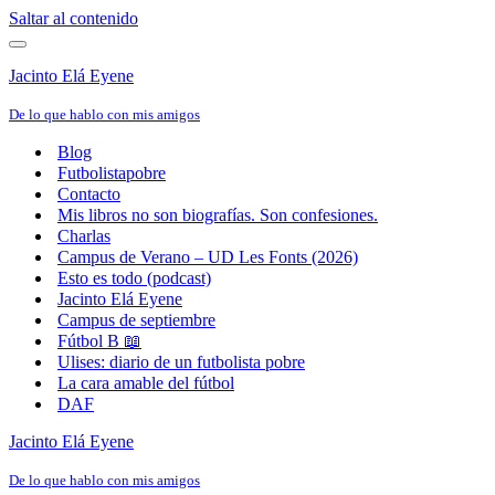
Saltar al contenido
Menú
de
Jacinto Elá Eyene
navegación
De lo que hablo con mis amigos
Blog
Futbolistapobre
Contacto
Mis libros no son biografías. Son confesiones.
Charlas
Campus de Verano – UD Les Fonts (2026)
Esto es todo (podcast)
Jacinto Elá Eyene
Campus de septiembre
Fútbol B 📖
Ulises: diario de un futbolista pobre
La cara amable del fútbol
DAF
Jacinto Elá Eyene
De lo que hablo con mis amigos