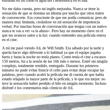
entraban en mí como el agua del í desemboca en el mar.
No me daba cuenta, pero mi inglés mejoraba. Nunca se tiene la
sensación de que se domina un idioma por mucho que otros traten
de convencerte. Era consciente de que me podía comunicar, pero de
manera muy limitada, creándose en mí sensación de impotencia
verbal. Por muchas horas de conversación que tengas con un nativo
nunca te vas a ver «a la altura». Pero hay un momento clave en el
que tus avances salen a la luz: cuando entiendes una película entera
en el cine.
A mí me pasó viendo Ali, de Will Smith. Era sábado por la tarde y
quería hacer algo diferente a lo habitual ya que el equipo jugaba
fuera y hasta la noche no tenía planes. Como tenía el cine a escasos
150 metros, fui a la sesión de las 16h más o menos. Entré sin ningún
complejo, totalmente rendido, entregado. Durante los primeros
minutos no pude evitar fruncir el ceño para evitar dejar escapar las
palabras, pero cuando acabó la película me di cuenta de que había
estado relajado la mayor parte de la película, y lo que era mejor: no
tuve la sensación haber perdido el hilo en ningún momento. Incluso
disfruté e los comentarios más cómicos de Ali.