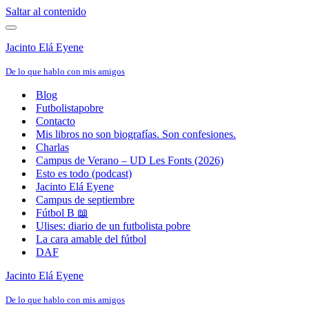
Saltar al contenido
Menú
de
Jacinto Elá Eyene
navegación
De lo que hablo con mis amigos
Blog
Futbolistapobre
Contacto
Mis libros no son biografías. Son confesiones.
Charlas
Campus de Verano – UD Les Fonts (2026)
Esto es todo (podcast)
Jacinto Elá Eyene
Campus de septiembre
Fútbol B 📖
Ulises: diario de un futbolista pobre
La cara amable del fútbol
DAF
Jacinto Elá Eyene
De lo que hablo con mis amigos