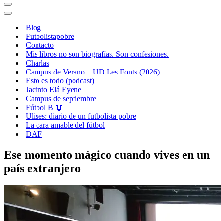
Menú
de
Menú
navegación
de
Blog
navegación
Futbolistapobre
Contacto
Mis libros no son biografías. Son confesiones.
Charlas
Campus de Verano – UD Les Fonts (2026)
Esto es todo (podcast)
Jacinto Elá Eyene
Campus de septiembre
Fútbol B 📖
Ulises: diario de un futbolista pobre
La cara amable del fútbol
DAF
Ese momento mágico cuando vives en un
país extranjero