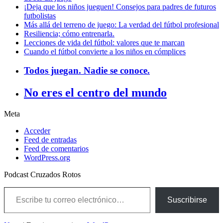
¡Deja que los niños jueguen! Consejos para padres de futuros
futbolistas
Más allá del terreno de juego: La verdad del fútbol profesional
Resiliencia; cómo entrenarla.
Lecciones de vida del fútbol: valores que te marcan
Cuando el fútbol convierte a los niños en cómplices
Todos juegan. Nadie se conoce.
No eres el centro del mundo
Meta
Acceder
Feed de entradas
Feed de comentarios
WordPress.org
Podcast Cruzados Rotos
Escribe tu correo electrónico…
Suscribirse