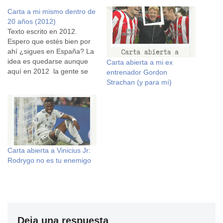
Carta a mi mismo dentro de
20 años (2012)
Texto escrito en 2012.
Espero que estés bien por
ahí ¿sigues en España? La
idea es quedarse aunque
Carta abierta a mi ex
aquí en 2012 la gente se
entrenador Gordon
está volviendo muy
Strachan (y para mí)
pesimista. Por una parte lo
entiendo, ya son muchos
años aguantando a una
clase política de un nivel
bajo, alcantarilla. Pero creo
que somos muchos…
Carta abierta a Vinicius Jr:
Rodrygo no es tu enemigo
Deja una respuesta